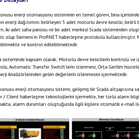
onusu enerji otomasyonu sisteminin en temel görevi, bina içerisindek
ın enerji dağılımını belirleyen 5 adet motorlu devre kesicisi, belirli
m, iki adet saha panosu ve bir adet merkezi Scada sisteminden oluş
lı olup Siemens’in ProfiNET haberleşme protokolü kullanılmıştır. 
ebilmekte ve kontrol edilebilmektedir.
 sisteminde kapsam olarak; Motorlu devre kesicilerin kontrolü ve iz
olü, Automatic Transfer Switch’lerin izlenmesi, Orta Gerilim hücrele
erji Analizörlerinden gelen değerlerin izlenmesini içermektedir.
onusu enerji otomasyonu sistemi, gelişmiş bir Scada altyapısına sa
r / Client haberleşme teknolojilerini içermekte, her türlü alarm bilgi
akta, alarm durumları oluştuğunda ilgili kişilere otomatik e-mail il