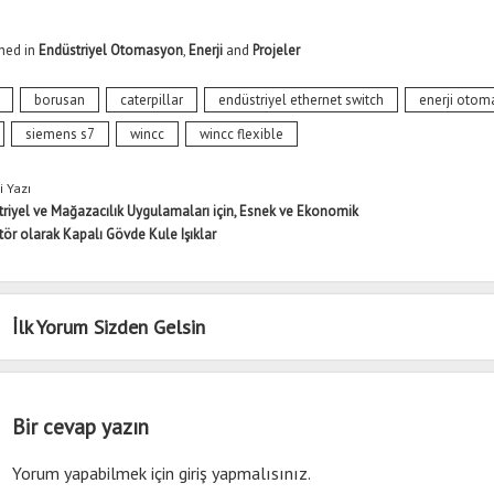
hed in
Endüstriyel Otomasyon
,
Enerji
and
Projeler
borusan
caterpillar
endüstriyel ethernet switch
enerji oto
siemens s7
wincc
wincc flexible
 Yazı
riyel ve Mağazacılık Uygulamaları için, Esnek ve Ekonomik
tör olarak Kapalı Gövde Kule Işıklar
İlk Yorum Sizden Gelsin
Bir cevap yazın
Yorum yapabilmek için
giriş yapmalısınız
.