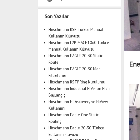
Yan
Son Yazılar
Menü
Hirschmann RSP-Turkce Manual
Kullanım Kılavuzu
Hirschmann L2P-MACH10x0 Turkce
Manual Kullanım Kılavuzu
Hirschmann EAGLE 20-30 Static
Route
Ene
Hirschmann EAGLE 20-30 Mac
Filtreleme
Hirschmann RSTP Ring Kurulumu
Hirschmann Industrial HiVision Hızlı
Başlangıç
Hirschmann HiDiscovery ve HiView
Kullanımı
Hirschmann Eagle One Static
Routing
Hirschmann Eagle 20-30 Türkçe
kullanım klavuzu