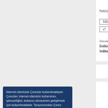
Publis
300
s7
Önceki
Endüst
İndika
İnternet sitemizde Çerezler kullanılmaktadır.
Çerezler, internet sitemizin kullanımını,
işlevselliğini, kullanıcı deneyimini geliştirmek
için kullanılmaktadır. Tarayıcınızdan Çerez