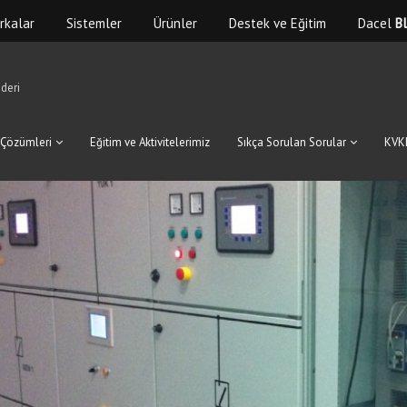
rkalar
Sistemler
Ürünler
Destek ve Eğitim
Dacel
B
deri
Çözümleri
Eğitim ve Aktivitelerimiz
Sıkça Sorulan Sorular
KVKK