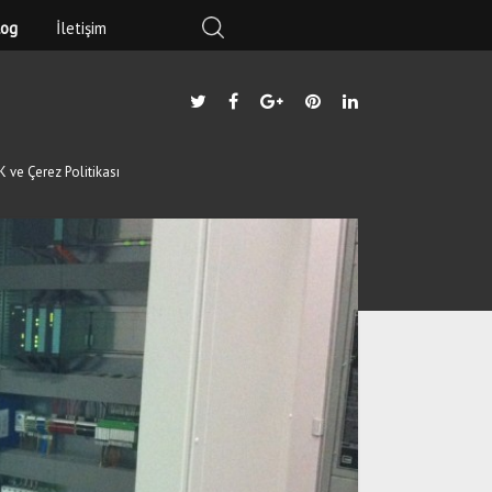
log
İletişim
twitter
facebook
google-
pinterest
linkedin
plus
 ve Çerez Politikası