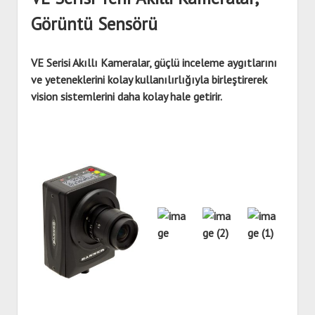
dropdown
menu
KVKK ve Çerez Politikası
Banner
Görüntü Sensörü
Hirschmann
Mitsubishi
VE Serisi Akıllı Kameralar, güçlü inceleme aygıtlarını
ve yeteneklerini kolay kullanılırlığıyla birleştirerek
Siemens
vision sistemlerini daha kolay hale getirir.
Wecon