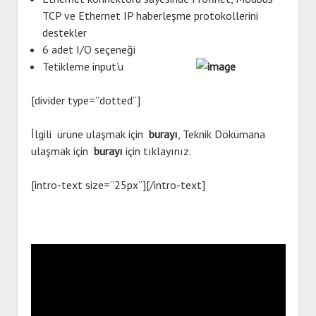
TCP ve Ethernet IP haberleşme protokollerini
destekler
6 adet I/O seçeneği
Tetikleme input’u
[divider type=”dotted”]
İlgili ürüne ulaşmak için
burayı
, Teknik Dökümana
ulaşmak için
burayı
için tıklayınız.
[intro-text size=”25px”][/intro-text]