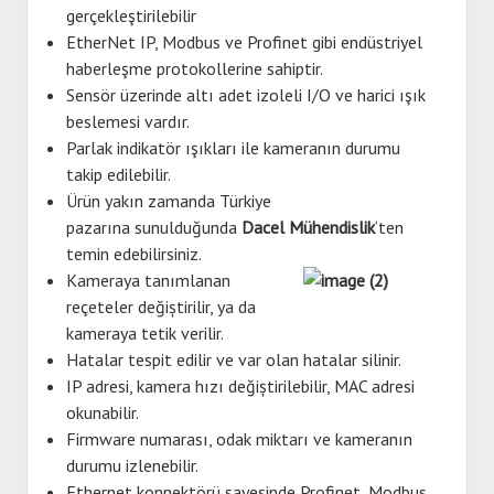
gerçekleştirilebilir
EtherNet IP, Modbus ve Profinet gibi endüstriyel
haberleşme protokollerine sahiptir.
Sensör üzerinde altı adet izoleli I/O ve harici ışık
beslemesi vardır.
Parlak indikatör ışıkları ile kameranın durumu
takip edilebilir.
Ürün yakın zamanda Türkiye
pazarına sunulduğunda
Dacel Mühendislik
‘ten
temin edebilirsiniz.
Kameraya tanımlanan
reçeteler değiștirilir, ya da
kameraya tetik verilir.
Hatalar tespit edilir ve var olan hatalar silinir.
IP adresi, kamera hızı değiștirilebilir, MAC adresi
okunabilir.
Firmware numarası, odak miktarı ve kameranın
durumu izlenebilir.
Ethernet konnektörü sayesinde Profinet, Modbus