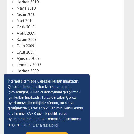
Haziran 2010
Mayıs 2010
Nisan 2010
Mart 2010
Ocak 2010
Aralık 2009
Kasım 2009
Ekim 2009
Eylül 2009
Ağustos 2009
Temmuz 2009
Haziran 2009
Mayıs 2009
İnternet sitemizde Çerezler kullanılmaktadır.
Eylül 2008
Çerezler, internet sitemizin kullanımını,
Temmuz 2008
işlevselliğini, kullanıcı deneyimini geliştirmek
Haziran 2008
için kullanılmaktadır. Tarayıcınızdan Çerez
Nisan 2008
ayarlarınızı silmediğiniz sürece, bu siteye
girdiğinizde Çerezlerin kullanımını kabul etmiş
sayılırsınız. KVKK gizlilik politikası ve
aydınlatma metnine ise Detaylı bilgi linkinden
ulaşabilirsiniz.
Daha fazla bilgi