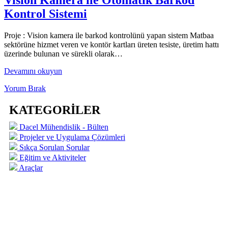
Kontrol Sistemi
Proje : Vision kamera ile barkod kontrolünü yapan sistem Matbaa
sektörüne hizmet veren ve kontör kartları üreten tesiste, üretim hattı
üzerinde bulunan ve sürekli olarak…
Vision
Devamını okuyun
Kamera
Yorum Bırak
ile
Otomatik
Barkod
KATEGORİLER
Kontrol
Sistemi
Dacel Mühendislik - Bülten
Projeler ve Uygulama Çözümleri
Sıkça Sorulan Sorular
Eğitim ve Aktiviteler
Araçlar