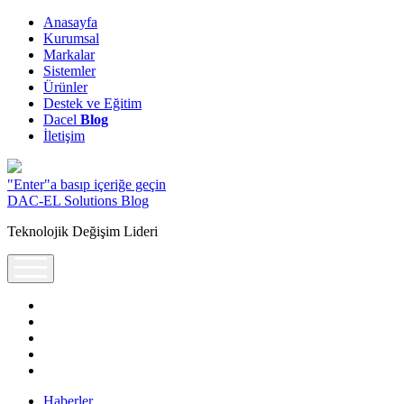
Anasayfa
Kurumsal
Markalar
Sistemler
Ürünler
Destek ve Eğitim
Dacel
Blog
İletişim
"Enter"a basıp içeriğe geçin
DAC-EL Solutions Blog
Teknolojik Değişim Lideri
open
menu
twitter
facebook
google-
plus
pinterest
linkedin
Haberler