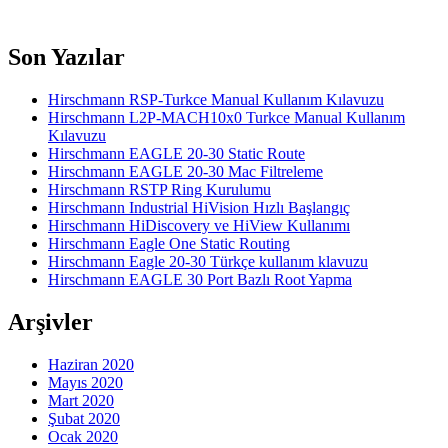
Yan
Son Yazılar
Menü
Hirschmann RSP-Turkce Manual Kullanım Kılavuzu
Hirschmann L2P-MACH10x0 Turkce Manual Kullanım
Kılavuzu
Hirschmann EAGLE 20-30 Static Route
Hirschmann EAGLE 20-30 Mac Filtreleme
Hirschmann RSTP Ring Kurulumu
Hirschmann Industrial HiVision Hızlı Başlangıç
Hirschmann HiDiscovery ve HiView Kullanımı
Hirschmann Eagle One Static Routing
Hirschmann Eagle 20-30 Türkçe kullanım klavuzu
Hirschmann EAGLE 30 Port Bazlı Root Yapma
Arşivler
Haziran 2020
Mayıs 2020
Mart 2020
Şubat 2020
Ocak 2020