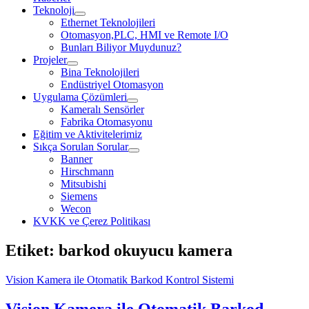
Teknoloji
open
Ethernet Teknolojileri
dropdown
Otomasyon,PLC, HMI ve Remote I/O
menu
Bunları Biliyor Muydunuz?
Projeler
open
Bina Teknolojileri
dropdown
Endüstriyel Otomasyon
menu
Uygulama Çözümleri
open
Kameralı Sensörler
dropdown
Fabrika Otomasyonu
menu
Eğitim ve Aktivitelerimiz
Sıkça Sorulan Sorular
open
Banner
dropdown
Hirschmann
menu
Mitsubishi
Siemens
Wecon
KVKK ve Çerez Politikası
Etiket:
barkod okuyucu kamera
Vision Kamera ile Otomatik Barkod Kontrol Sistemi
Vision Kamera ile Otomatik Barkod