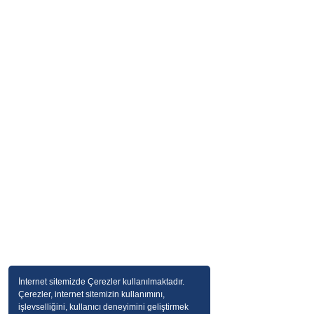
İnternet sitemizde Çerezler kullanılmaktadır.
Çerezler, internet sitemizin kullanımını,
işlevselliğini, kullanıcı deneyimini geliştirmek