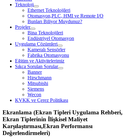
Teknoloji
open
Ethernet Teknolojileri
dropdown
Otomasyon,PLC, HMI ve Remote I/O
menu
Bunları Biliyor Muydunuz?
Projeler
open
Bina Teknolojileri
dropdown
Endüstriyel Otomasyon
menu
Uygulama Çözümleri
open
Kameralı Sensörler
dropdown
Fabrika Otomasyonu
menu
Eğitim ve Aktivitelerimiz
Sıkça Sorulan Sorular
open
Banner
dropdown
Hirschmann
menu
Mitsubishi
Siemens
Wecon
KVKK ve Çerez Politikası
Ekranlama (Ekran Tipleri Uygulama Rehberi,
Ekran Tiplerinin İlişkisel Maliyet
Karşılaştırması,Ekran Performansı
Değerlendirmeleri)