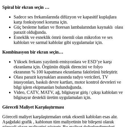
Spiral bir ekran seçin …
Sadece ses frekanslarında difüzyon ve kapasitif kuplajlara
karşı fonksiyonel koruma için.
Güç besleme hatları ve floresan lambalarından kaynaklı olası
parazit olduğunda.
Esneklik ve esneklik ömrü önemli olan mikrofon ve ses
kabloları ve sarmal kablolar gibi uygulamalar için.
Kombinasyon bir ekran seçin…
Yüksek frekans yayılımlı emisyonlara ve ESD’ye karşı
ekranlama için. Örgünün düşük direncini ve folyo
ekranının % 100 kapatması ekranlama faktörünü birleştirir.
Olası parazit kaynakları arasında radyo vericileri, TV
istasyonları, baskılı devre kartları, motor kontrol devreleri ve
bilgi işlem ekipmanları bulunduğunda.
Video, CATV, MATV, ağ, bilgisayar giriş / çıkışı kabloları ve
bilgisayar destekli üretim uygulamaları için.
Göreceli Maliyet Karşılaştırması
Göreceli maliyet karşılaştırmaları ortak eksenli kabloları esas alır.
Aşağıdaki grafik , kablonun tüm maliyetinin bir bileşeni olarak
göreceli ekran maliyetini gösterir. Bu maliyet değerlendirmeleri