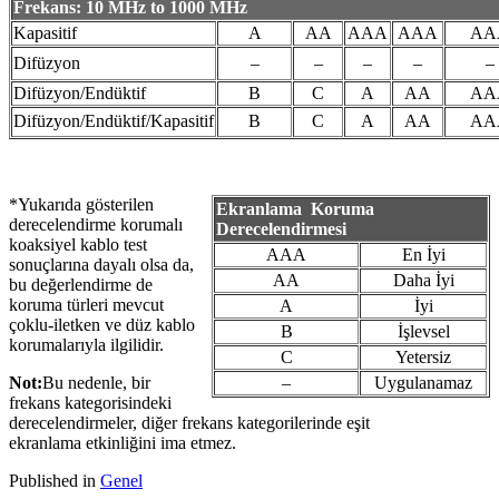
Frekans: 10 MHz to 1000 MHz
Kapasitif
A
AA
AAA
AAA
AA
Difüzyon
–
–
–
–
–
Difüzyon/Endüktif
B
C
A
AA
AA
Difüzyon/Endüktif/Kapasitif
B
C
A
AA
AA
*Yukarıda gösterilen
Ekranlama Koruma
derecelendirme korumalı
Derecelendirmesi
koaksiyel kablo test
AAA
En İyi
sonuçlarına dayalı olsa da,
AA
Daha İyi
bu değerlendirme de
koruma türleri mevcut
A
İyi
çoklu-iletken ve düz kablo
B
İşlevsel
korumalarıyla ilgilidir.
C
Yetersiz
Not:
Bu nedenle, bir
–
Uygulanamaz
frekans kategorisindeki
derecelendirmeler, diğer frekans kategorilerinde eşit
ekranlama etkinliğini ima etmez.
Published in
Genel