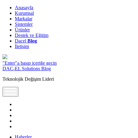
Anasayfa
Kurumsal
Markalar
Sistemler
Ürünler
Destek ve Eğitim
Dacel
Blog
İletişim
"Enter"a basıp içeriğe geçin
DAC-EL Solutions Blog
Teknolojik Değişim Lideri
open
menu
twitter
facebook
google-
plus
pinterest
linkedin
Haberler