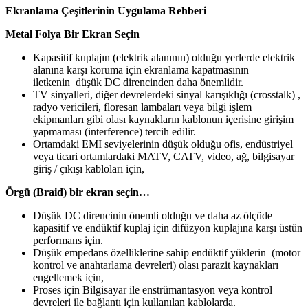
Ekranlama Çeşitlerinin Uygulama Rehberi
Metal Folya Bir Ekran Seçin
Kapasitif kuplajın (elektrik alanının) olduğu yerlerde elektrik
alanına karşı koruma için ekranlama kapatmasının
iletkenin düşük DC direncinden daha önemlidir.
TV sinyalleri, diğer devrelerdeki sinyal karışıklığı (crosstalk) ,
radyo vericileri, floresan lambaları veya bilgi işlem
ekipmanları gibi olası kaynakların kablonun içerisine girişim
yapmaması (interference) tercih edilir.
Ortamdaki EMI seviyelerinin düşük olduğu ofis, endüstriyel
veya ticari ortamlardaki MATV, CATV, video, ağ, bilgisayar
giriş / çıkışı kabloları için,
Örgü (Braid) bir ekran seçin…
Düşük DC direncinin önemli olduğu ve daha az ölçüde
kapasitif ve endüktif kuplaj için difüzyon kuplajına karşı üstün
performans için.
Düşük empedans özelliklerine sahip endüktif yüklerin (motor
kontrol ve anahtarlama devreleri) olası parazit kaynakları
engellemek için,
Proses için Bilgisayar ile enstrümantasyon veya kontrol
devreleri ile bağlantı için kullanılan kablolarda.