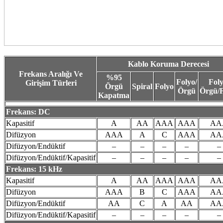
Kablo Koruma Derecesi
Frekans Aralığı Ve
%95
Folyo/
Foly
Girişim Türleri
Örgü
Spiral
Folyo
Örgü
Örgü/F
Kapatma
Frekans: DC
Kapasitif
A
AA
AAA
AAA
AA
Difüzyon
AAA
A
C
AAA
AA
Difüzyon/Endüktif
–
–
–
–
–
Difüzyon/Endüktif/Kapasitif
–
–
–
–
–
Frekans: 15 kHz
Kapasitif
A
AA
AAA
AAA
AA
Difüzyon
AAA
B
C
AAA
AA
Difüzyon/Endüktif
AA
C
A
AA
AA
Difüzyon/Endüktif/Kapasitif
–
–
–
–
–