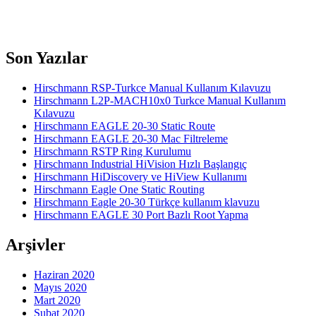
Yan
Son Yazılar
Menü
Hirschmann RSP-Turkce Manual Kullanım Kılavuzu
Hirschmann L2P-MACH10x0 Turkce Manual Kullanım
Kılavuzu
Hirschmann EAGLE 20-30 Static Route
Hirschmann EAGLE 20-30 Mac Filtreleme
Hirschmann RSTP Ring Kurulumu
Hirschmann Industrial HiVision Hızlı Başlangıç
Hirschmann HiDiscovery ve HiView Kullanımı
Hirschmann Eagle One Static Routing
Hirschmann Eagle 20-30 Türkçe kullanım klavuzu
Hirschmann EAGLE 30 Port Bazlı Root Yapma
Arşivler
Haziran 2020
Mayıs 2020
Mart 2020
Şubat 2020