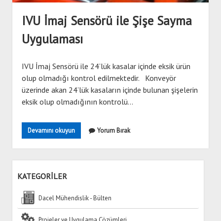
KVKK ve Çerez Politikası
Banner
menu
IVU İmaj Sensörü ile Şişe Sayma
Hirschmann
Uygulaması
Mitsubishi
Siemens
IVU İmaj Sensörü ile 24’lük kasalar içinde eksik ürün
Wecon
olup olmadığı kontrol edilmektedir. Konveyör
üzerinde akan 24’lük kasaların içinde bulunan şişelerin
eksik olup olmadığının kontrolü…
IVU
Devamını okuyun
Yorum Bırak
İmaj
Sensörü
ile
Şişe
KATEGORİLER
Sayma
Uygulaması
Dacel Mühendislik - Bülten
Projeler ve Uygulama Çözümleri