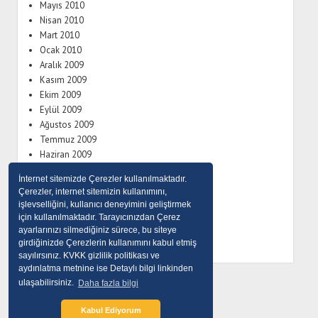
Mayıs 2010
Nisan 2010
Mart 2010
Ocak 2010
Aralık 2009
Kasım 2009
Ekim 2009
Eylül 2009
Ağustos 2009
Temmuz 2009
Haziran 2009
Mayıs 2009
İnternet sitemizde Çerezler kullanılmaktadır.
Eylül 2008
Çerezler, internet sitemizin kullanımını,
Temmuz 2008
işlevselliğini, kullanıcı deneyimini geliştirmek
Haziran 2008
için kullanılmaktadır. Tarayıcınızdan Çerez
Nisan 2008
ayarlarınızı silmediğiniz sürece, bu siteye
girdiğinizde Çerezlerin kullanımını kabul etmiş
sayılırsınız. KVKK gizlilik politikası ve
aydınlatma metnine ise Detaylı bilgi linkinden
ulaşabilirsiniz.
Daha fazla bilgi
Kabul Ediyorum