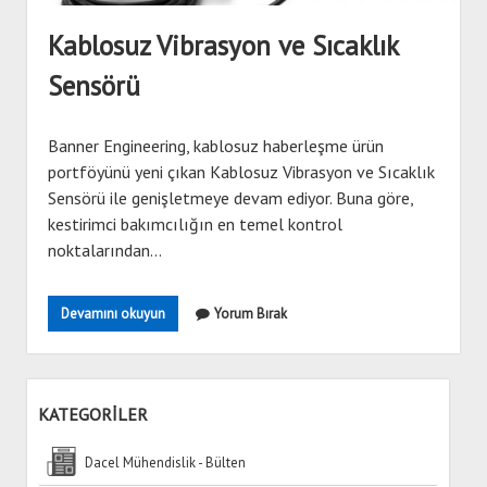
KVKK ve Çerez Politikası
Banner
menu
Kablosuz Vibrasyon ve Sıcaklık
Hirschmann
Sensörü
Mitsubishi
Siemens
Banner Engineering, kablosuz haberleşme ürün
Wecon
portföyünü yeni çıkan Kablosuz Vibrasyon ve Sıcaklık
Sensörü ile genişletmeye devam ediyor. Buna göre,
kestirimci bakımcılığın en temel kontrol
noktalarından…
Kablosuz
Devamını okuyun
Yorum Bırak
Vibrasyon
ve
Sıcaklık
Sensörü
KATEGORİLER
Dacel Mühendislik - Bülten