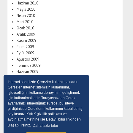
Haziran 2010
Mayıs 2010
Nisan 2010
Mart 2010
Ocak 2010
Aralık 2009
Kasım 2009
Ekim 2009
Eylül 2009
Ağustos 2009
Temmuz 2009
Haziran 2009
Mayıs 2009
İnternet sitemizde Çerezler kullanılmaktadır.
Eylül 2008
Çerezler, internet sitemizin kullanımını,
Temmuz 2008
işlevselliğini, kullanıcı deneyimini geliştirmek
Haziran 2008
için kullanılmaktadır. Tarayıcınızdan Çerez
Nisan 2008
ayarlarınızı silmediğiniz sürece, bu siteye
girdiğinizde Çerezlerin kullanımını kabul etmiş
sayılırsınız. KVKK gizlilik politikası ve
aydınlatma metnine ise Detaylı bilgi linkinden
ulaşabilirsiniz.
Daha fazla bilgi