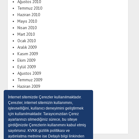
Ağustos 2010
Temmuz 2010
Haziran 2010
Mayıs 2010
Nisan 2010
Mart 2010
Ocak 2010
Aralık 2009
Kasım 2009
Ekim 2009
Eylül 2009
Ağustos 2009
Temmuz 2009
Haziran 2009
Mayıs 2009
İnternet sitemizde Çerezler kullanılmaktadır.
Eylül 2008
Çerezler, internet sitemizin kullanımını,
Temmuz 2008
işlevselliğini, kullanıcı deneyimini geliştirmek
Haziran 2008
için kullanılmaktadır. Tarayıcınızdan Çerez
Nisan 2008
ayarlarınızı silmediğiniz sürece, bu siteye
girdiğinizde Çerezlerin kullanımını kabul etmiş
sayılırsınız. KVKK gizlilik politikası ve
aydınlatma metnine ise Detaylı bilgi linkinden