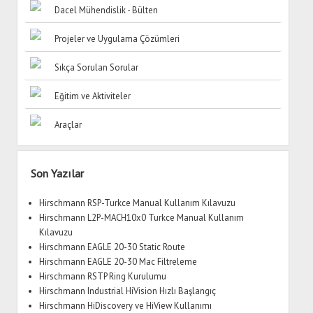
G/
Dacel Mühendislik - Bülten
Ç
Modülleri
Projeler ve Uygulama Çözümleri
Sıkça Sorulan Sorular
Eğitim ve Aktiviteler
Araçlar
Yan
Son Yazılar
Menü
Hirschmann RSP-Turkce Manual Kullanım Kılavuzu
Hirschmann L2P-MACH10x0 Turkce Manual Kullanım
Kılavuzu
Hirschmann EAGLE 20-30 Static Route
Hirschmann EAGLE 20-30 Mac Filtreleme
Hirschmann RSTP Ring Kurulumu
Hirschmann Industrial HiVision Hızlı Başlangıç
Hirschmann HiDiscovery ve HiView Kullanımı