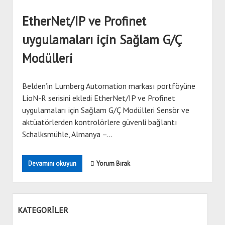
dropdown
menu
KVKK ve Çerez Politikası
Banner
EtherNet/IP ve Profinet
Hirschmann
uygulamaları için Sağlam G/Ç
Mitsubishi
Modülleri
Siemens
Wecon
Belden’in Lumberg Automation markası portföyüne
LioN-R serisini ekledi EtherNet/IP ve Profinet
uygulamaları için Sağlam G/Ç Modülleri Sensör ve
aktüatörlerden kontrolörlere güvenli bağlantı
Schalksmühle, Almanya –…
EtherNet/IP
Devamını okuyun
Yorum Bırak
ve
Profinet
uygulamaları
için
KATEGORİLER
Sağlam